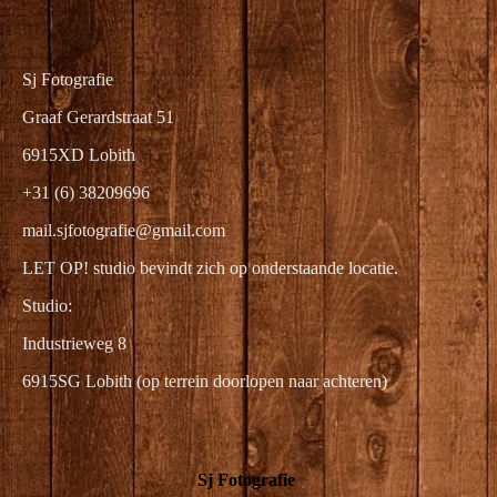
Sj Fotografie
Graaf Gerardstraat 51
6915XD Lobith
+31 (6) 38209696
mail.sjfotografie@gmail.com
LET OP! studio bevindt zich op onderstaande locatie.
Studio:
Industrieweg 8
6915SG Lobith (op terrein doorlopen naar achteren)
Sj Fotografie